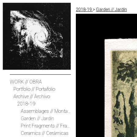
2018-19
>
Garden // Jardín
WORK // OBRA
Portfolio // Portafolio
Archive // Archivo
2018-19
Assemblages // Montajes
Garden // Jardín
Print Fragments // Fragmentos Impresos
Ceramics // Cerámicas