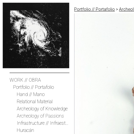
Portfolio // Portafolio
>
Archeol
WORK // OBRA
Portfolio // Portafolio
Hand // Mano
Relational Material
Archeology of Knowledge
Archeology of Passions
Infrastructure // Infraestructura
Huracán