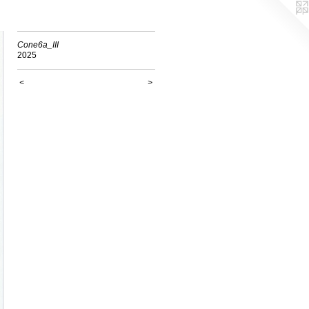
Cone6a_III
2025
<
>